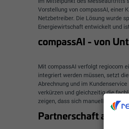
Im Mittelpunkt des Messeauftritts 
Vorstellung von compassAI, einer K
Netzbetreiber. Die Lösung wurde sp
Energiewirtschaft entwickelt und ist
compassAI - von Unt
Mit compassAI verfolgt regiocom ei
integriert werden müssen, setzt die
Abrechnung und im Kundenservice üb
verkürzen und gleichzeitig die fach
zeigen, dass sich manuelle Bearbeit
Partnerschaft als st