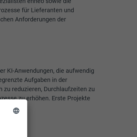
ezialisten enneo sowie die
rozesse für Lieferanten und
ischen Anforderungen der
cher KI-Anwendungen, die aufwendig
gegrenzte Aufgaben in der
h zu reduzieren, Durchlaufzeiten zu
rozesse zu erhöhen. Erste Projekte