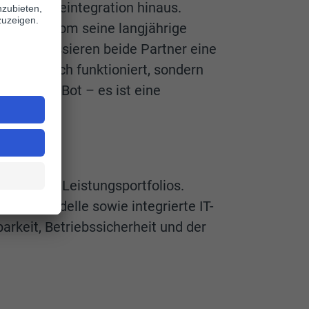
chnologieintegration hinaus.
rend regiocom seine langjährige
sam adressieren beide Partner eine
ur technisch funktioniert, sondern
ein Voice-Bot – es ist eine
026
ne seines Leistungsportfolios.
 BPO-Modelle sowie integrierte IT-
arkeit, Betriebssicherheit und der