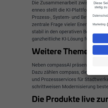
Die Zusammenarbeit zwischen regio
enneo stellt die KI-Plattform und e
Prozess-, System- und Betriebserfa
zentrale Frage vieler Energieversorg
stabil in den operativen Betrieb in
ganzheitliche KI-Lösung für die Ene
Weitere Themenschw
Neben compassAI präsentiert regioc
Dazu zählen compass, die cloudbasi
und Prozessservices für Stadtwerke 
schrittweisen Modernisierung best
Die Produkte live z