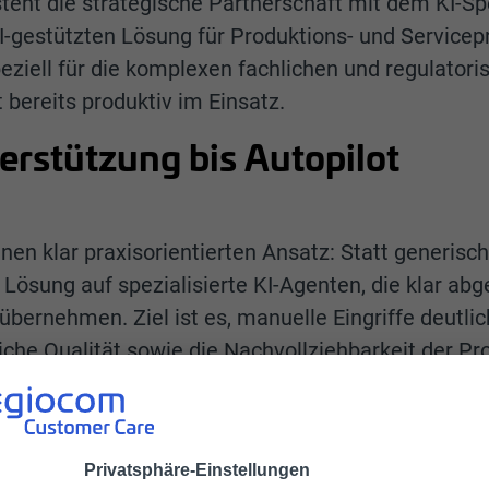
steht die strategische Partnerschaft mit dem KI-Sp
I-gestützten Lösung für Produktions- und Servicep
eziell für die komplexen fachlichen und regulator
 bereits produktiv im Einsatz.
erstützung bis Autopilot
nen klar praxisorientierten Ansatz: Statt generis
 Lösung auf spezialisierte KI-Agenten, die klar ab
ernehmen. Ziel ist es, manuelle Eingriffe deutlic
liche Qualität sowie die Nachvollziehbarkeit der P
ungsschritte deutlich reduzieren lassen.
rategischer Hebel