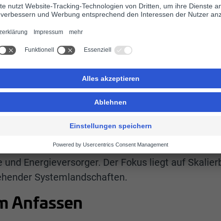
com und enneo geht dabei über eine klassische Te
nergiewirtschaftlich trainierte Modelle bereit, wäh
hrung in der Energieabrechnung einbringt. Gemein
er: Wie lässt sich KI so einsetzen, dass sie nicht n
tegriert werden kann? compassAI ist dabei mehr als 
rgiewirtschaft.
erpunkte auf der E-world 2
om auf der E-world 2026 weitere zentrale Baustei
erte Abrechnungsplattform, modulare Service- und
und Energieversorger. Der Fokus liegt auf Skalierb
ehender Systemlandschaften.
um Anfassen